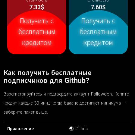
стоимость
стоимость
7.33$
7.60$
Получить с
Получить с
бесплатным
бесплатным
кредитом
кредитом
Как получить бесплатные
подписчиков для Github?
Зарегистрируйтесь и подтвердите аккаунт Followdeh. Копите
кредит каждые 30 мин.; когда баланс достигнет минимума —
заберите пакет выше.
Приложение
🌏 Github