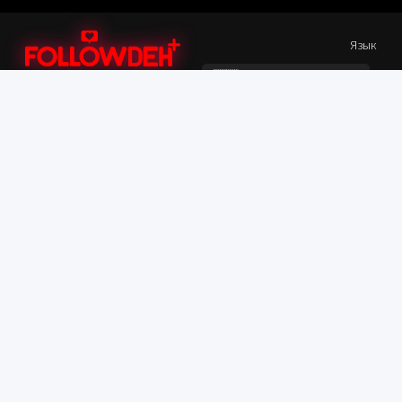
Язык
Быстрые Ссылки
Больше
SMM Панель
Условия и положения
Инструменты для
Документация по API
загрузки
Часто задаваемые
Вход
вопросы
Регистрация
DMCA
Контактная информация
Поддержка: Тикет / онлайн-чат
Поддержка Telegram