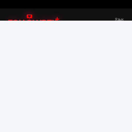
Язык
Быстрые Ссылки
Больше
SMM Панель
Условия и положения
Инструменты для
Документация по API
загрузки
Часто задаваемые
Вход
вопросы
Регистрация
DMCA
Контактная информация
Поддержка: Тикет / онлайн-чат