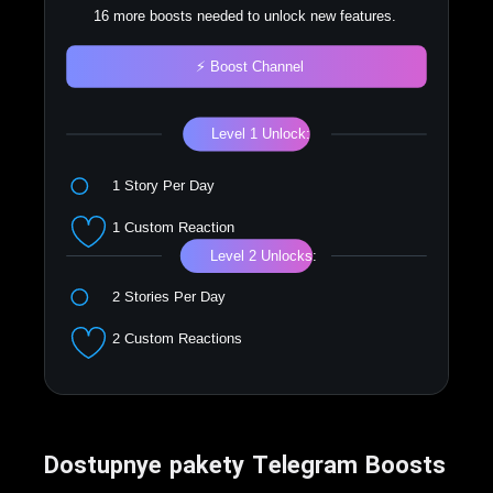
Dostupnye pakety Telegram Boosts