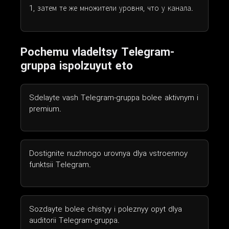
1, затем те же множители уровня, что у канала.
Pochemu vladeltsy Telegram-
gruppa ispolzuyut eto
Sdelayte vash Telegram-gruppa bolee aktivnym i
premium.
Dostignite nuzhnogo urovnya dlya vstroennoy
funktsii Telegram.
Sozdayte bolee chistyy i poleznyy opyt dlya
auditorii Telegram-gruppa.