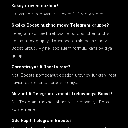
Kakoy uroven nuzhen?
Ukazannoe trebovanie: Uroven 1: 1 story v den.
Skolko Boost nuzhno moey Telegram-gruppe?
Telegram schitaet trebovanie po obshchemu chislu
uchastnikov gruppy. Tochnoye chislo pokazano v
Boost Group. My ne ispolzuem formulu kanalov dlya
grupp.
Garantiruyut li Boosts rost?
Net. Boosts pomogayut dostich urovney funktsiy; rost
zavisit ot kontenta i prodvizheniya.
Mozhet li Telegram izmenit trebovaniya Boost?
Da. Telegram mozhet obnovlyat trebovaniya Boost
so vremenem.
Gde kupit Telegram Boosts?