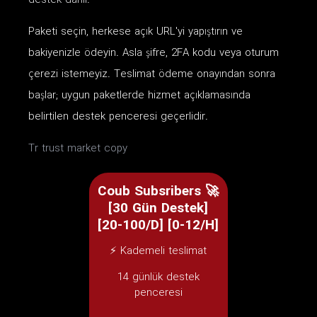
destek dahil.
Paketi seçin, herkese açık URL'yi yapıştırın ve
bakiyenizle ödeyin. Asla şifre, 2FA kodu veya oturum
çerezi istemeyiz. Teslimat ödeme onayından sonra
başlar; uygun paketlerde hizmet açıklamasında
belirtilen destek penceresi geçerlidir.
Tr trust market copy
Coub Subsribers 🚀
[30 Gün Destek]
[20-100/D] [0-12/H]
⚡ Kademeli teslimat
14 günlük destek
penceresi