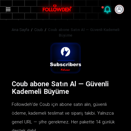
Ana Sayfa
/
Coub
/
Coub abone Satın Al — Güvenli Kademeli
Büyüme
Coub abone Satın Al — Güvenli
Kademeli Büyüme
Followdeh'de Coub için abone satın alın, güvenli
ödeme, kademeli teslimat ve sipariş takibi. Yalnızca
genel URL — şifre gerekmez. Her pakette 14 günlük