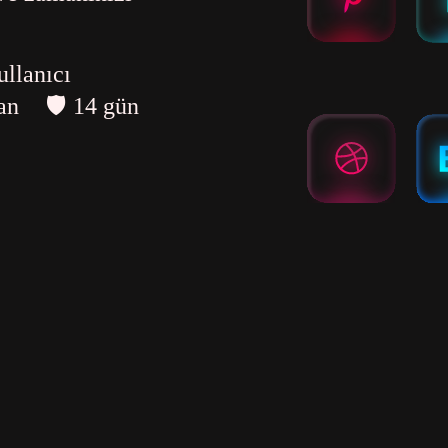
ullanıcı
yan
🛡️ 14 gün