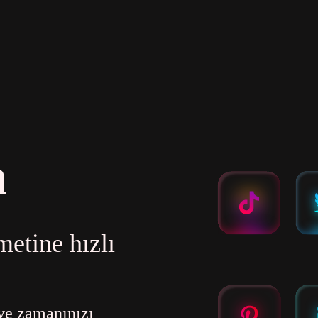
m
etine hızlı
ve zamanınızı