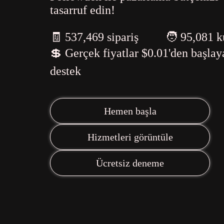
tasarruf edin!
🧾 537,469 sipariş
🧑 95,081 k
💲 Gerçek fiyatlar $0.01'den başla
destek
Hemen başla
Hizmetleri görüntüle
Ücretsiz deneme