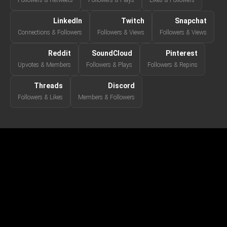
Followers & Retweets
Followers & Plays
Likes & Followers
LinkedIn
Twitch
Snapchat
Connections & Followers
Followers & Views
Followers & Views
Reddit
SoundCloud
Pinterest
Upvotes & Members
Followers & Plays
Followers & Repins
Threads
Discord
Followers & Likes
Members & Followers