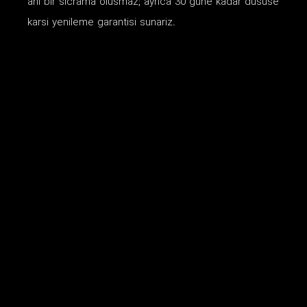
ani bir sicrama olusmaz; ayrica 30 gune kadar dususe
karsi yenileme garantisi sunariz.