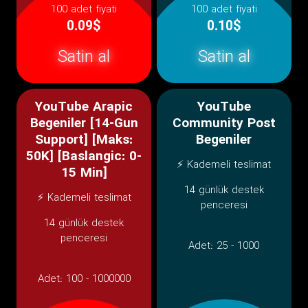
100 adet fiyati
100 adet fiyati
0.09$
0.10$
Satin al
Satin al
YouTube Arapic
YouTube
Begeniler [14-Gun
Community Post
Support] [Maks:
Begeniler
50K] [Baslangic: 0-
⚡ Kademeli teslimat
15 Min]
14 günlük destek
⚡ Kademeli teslimat
penceresi
14 günlük destek
penceresi
Adet:
25 - 1000
Adet:
100 - 1000000