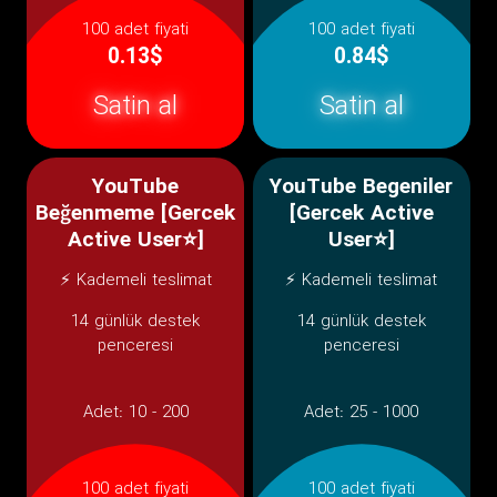
100 adet fiyati
100 adet fiyati
0.13$
0.84$
Satin al
Satin al
YouTube
YouTube Begeniler
Beğenmeme [Gercek
[Gercek Active
Active User⭐]
User⭐]
⚡ Kademeli teslimat
⚡ Kademeli teslimat
14 günlük destek
14 günlük destek
penceresi
penceresi
Adet:
10 - 200
Adet:
25 - 1000
100 adet fiyati
100 adet fiyati