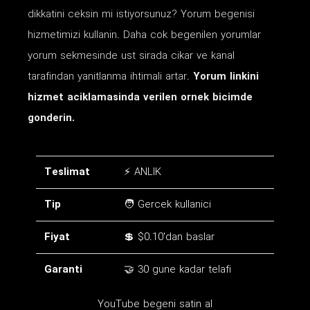
dikkatini ceksin mi istiyorsunuz? Yorum begenisi
hizmetimizi kullanin. Daha cok begenilen yorumlar
yorum sekmesinde ust sirada cikar ve kanal
tarafindan yanitlanma ihtimali artar.
Yorum linkini
hizmet aciklamasinda verilen ornek bicimde
gonderin.
Teslimat
⚡ ANLIK
Tip
🧑 Gercek kullanici
Fiyat
💲 $0.10'dan baslar
Garanti
🤝 30 gune kadar telafi
YouTube begeni satin al