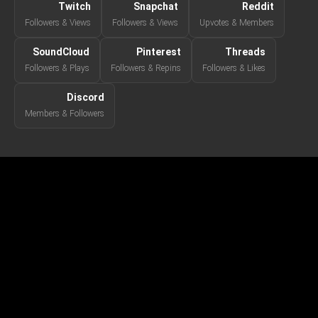
Twitch
Snapchat
Reddit
Followers & Views
Followers & Views
Upvotes & Members
SoundCloud
Pinterest
Threads
Followers & Plays
Followers & Repins
Followers & Likes
Discord
Members & Followers