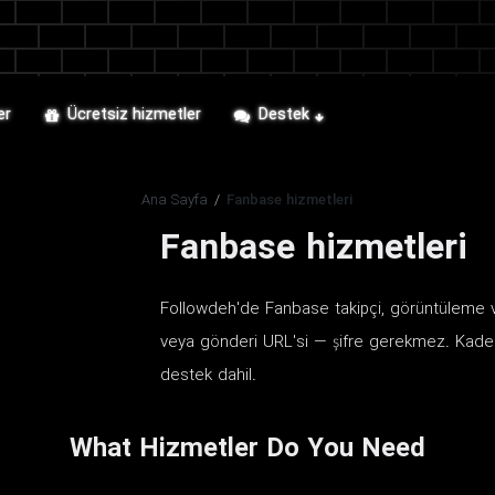
er
Ücretsiz hizmetler
Destek
Ana Sayfa
/
Fanbase hizmetleri
Fanbase hizmetleri
Followdeh'de Fanbase takipçi, görüntüleme ve
veya gönderi URL'si — şifre gerekmez. Kademe
destek dahil.
What Hizmetler Do You Need