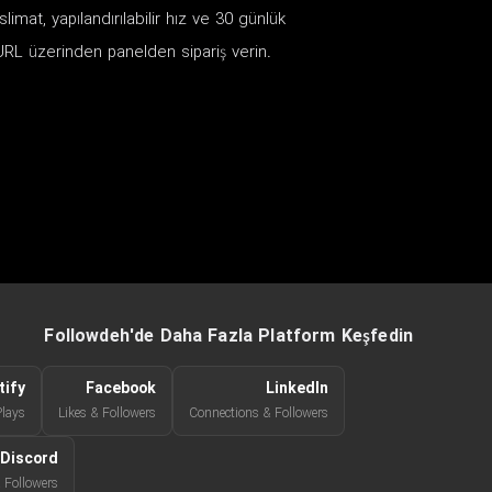
mat, yapılandırılabilir hız ve 30 günlük
RL üzerinden panelden sipariş verin.
Followdeh'de Daha Fazla Platform Keşfedin
tify
Facebook
LinkedIn
Plays
Likes & Followers
Connections & Followers
Discord
Followers