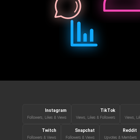
Instagram
TikTok
Followers, Likes & Views
Views, Likes & Followers
Views, Li
Twitch
Snapchat
Reddit
Followers & Views
Followers & Views
Upvotes & Members