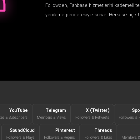
Followdeh, Fanbase hizmetlerini kademeli tesli
yenileme penceresiyle sunar. Herkese açık U
YouTube
Telegram
X (Twitter)
Spo
kes & Subscribers
Members & Views
Followers & Retweets
Followers & 
SoundCloud
Pinterest
Threads
Followers & Plays
Followers & Repins
Followers & Likes
Members & 