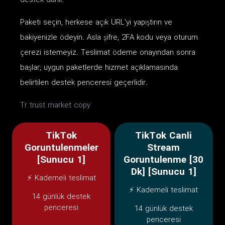
destek dahil.
Paketi seçin, herkese açık URL'yi yapıştırın ve
bakiyenizle ödeyin. Asla şifre, 2FA kodu veya oturum
çerezi istemeyiz. Teslimat ödeme onayından sonra
başlar; uygun paketlerde hizmet açıklamasında
belirtilen destek penceresi geçerlidir.
Tr trust market copy
TikTok
TikTok Canli
Goruntulenmeler
Stream
[Sunucu 1]
Goruntulenme [30
Dk] [Sunucu 1]
⚡ Kademeli teslimat
⚡ Kademeli teslimat
14 günlük destek
penceresi
14 günlük destek
penceresi