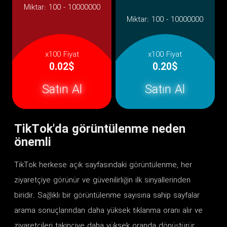
Miktar:
100 - 10000000
Miktar:
100 - 10000000
x100 Fiyat
x100 Fiyat
0.02$
0.20$
Satın Al
Satın Al
TikTok'da görüntülenme neden
önemli
TikTok herkese açık sayfasındaki görüntülenme, her
ziyaretçiye görünür ve güvenilirliğin ilk sinyallerinden
biridir. Sağlıklı bir görüntülenme sayısına sahip sayfalar
arama sonuçlarından daha yüksek tıklanma oranı alır ve
ziyaretçileri takipçiye daha yüksek oranda dönüştürür.