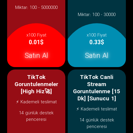
Miktar:
100 - 5000000
Miktar:
100 - 30000
x100 Fiyat
x100 Fiyat
0.01$
0.33$
Satın Al
Satın Al
TikTok
TikTok Canli
Goruntulenmeler
Stream
[High Hiz🚀]
Goruntulenme [15
Dk] [Sunucu 1]
⚡ Kademeli teslimat
⚡ Kademeli teslimat
14 günlük destek
penceresi
14 günlük destek
penceresi