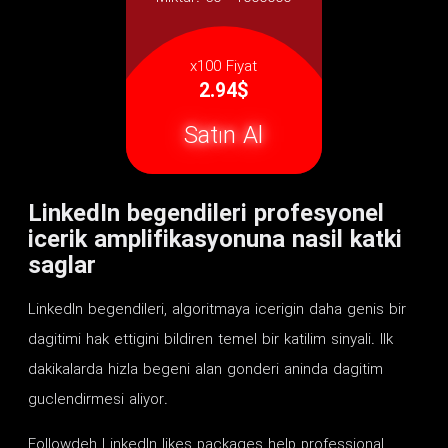
x100 Fiyat
2.94$
Satın Al
LinkedIn begendileri profesyonel
icerik amplifikasyonuna nasil katki
saglar
LinkedIn begendileri, algoritmaya icerigin daha genis bir
dagitimi hak ettigini bildiren temel bir katilim sinyali. Ilk
dakikalarda hizla begeni alan gonderi aninda dagitim
guclendirmesi aliyor.
Followdeh LinkedIn likes packages help professional