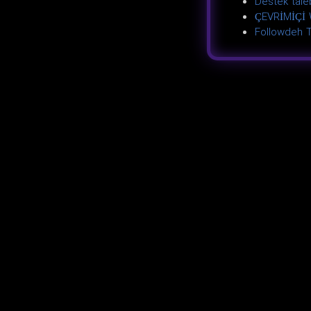
Destek tale
ÇEVRİMİÇİ 
Followdeh T