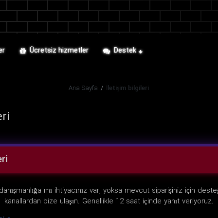
er
Ücretsiz hizmetler
Destek
Ana Sayfa
/
İletişim bilgileri
eri
eri
danışmanlığa mı ihtiyacınız var, yoksa mevcut siparişiniz için dest
kanallardan bize ulaşın. Genellikle 12 saat içinde yanıt veriyoruz.