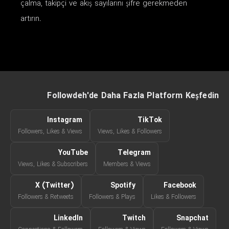
çalma, takipçi ve akış sayılarını şifre gerekmeden
artırın.
Followdeh'de Daha Fazla Platform Keşfedin
Instagram
TikTok
Followers, Likes & Views
Views, Likes & Followers
YouTube
Telegram
Views, Likes & Subscribers
Members & Views
X (Twitter)
Spotify
Facebook
Followers & Retweets
Followers & Plays
Likes & Followers
LinkedIn
Twitch
Snapchat