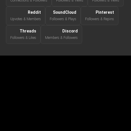
Connections & Followers
Followers & Views
Followers & Views
Reddit
SoundCloud
Pinterest
Upvotes & Members
Followers & Plays
Followers & Repins
Threads
Discord
Followers & Likes
Members & Followers