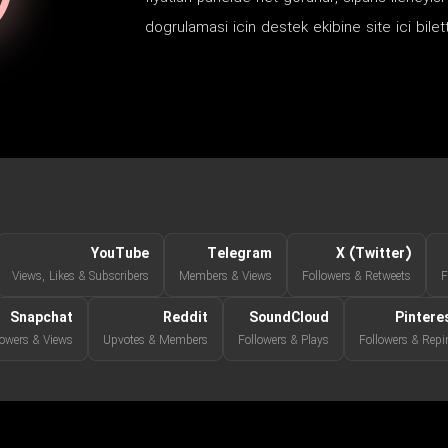
dogrulamasi icin destek ekibine site ici bilet
YouTube
Telegram
X (Twitter)
Views, Likes & Subscribers
Members & Views
Followers & Retweets
F
Snapchat
Reddit
SoundCloud
Pintere
lowers & Views
Upvotes & Members
Followers & Plays
Followers & Repi