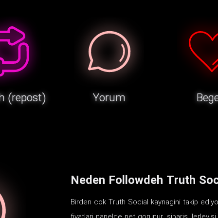
h (repost)
Yorum
Bege
Neden Followdeh Truth Soci
Birden cok Truth Social kaynagini takip ediyo
fiyatlari panelde net gorunur, siparis ilerleyisi