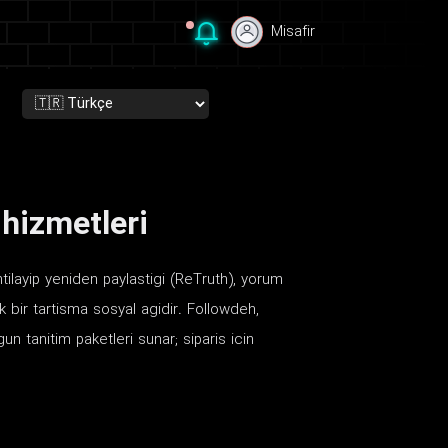
Misafir
Misafir
 hizmetleri
lintilayip yeniden paylastigi (ReTruth), yorum
k bir tartisma sosyal agidir. Followdeh,
un tanitim paketleri sunar; siparis icin