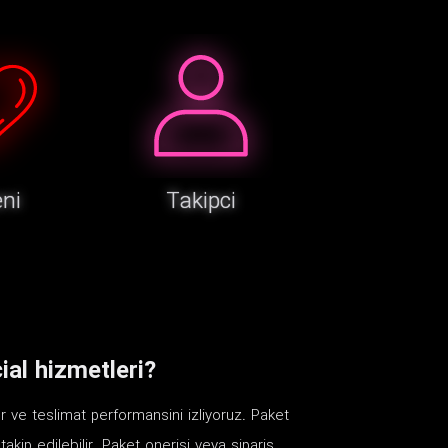
ni
Takipci
al hizmetleri?
r ve teslimat performansini izliyoruz. Paket
 takip edilebilir. Paket onerisi veya siparis