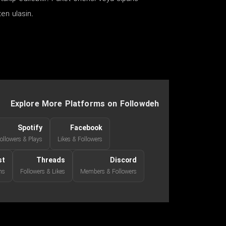
ten ulasin.
Explore More Platforms on Followdeh
Spotify
Facebook
ollowers & Plays
Likes & Followers
st
Threads
Discord
ns
Followers & Likes
Members & Followers