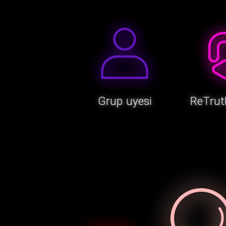
Grup uyesi
ReTrut