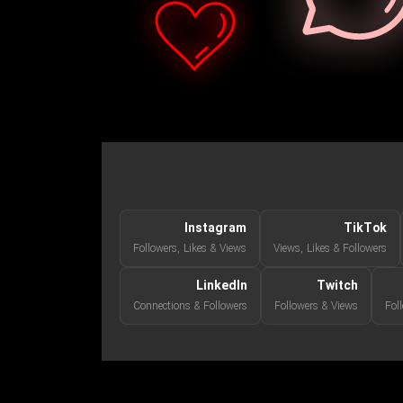
Instagram
TikTok
Followers, Likes & Views
Views, Likes & Followers
LinkedIn
Twitch
Connections & Followers
Followers & Views
Fol