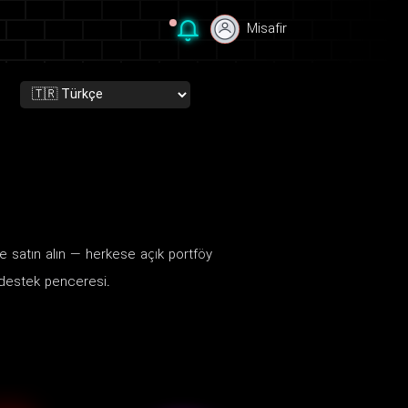
Misafir
Misafir
 satın alın — herkese açık portföy
 destek penceresi.