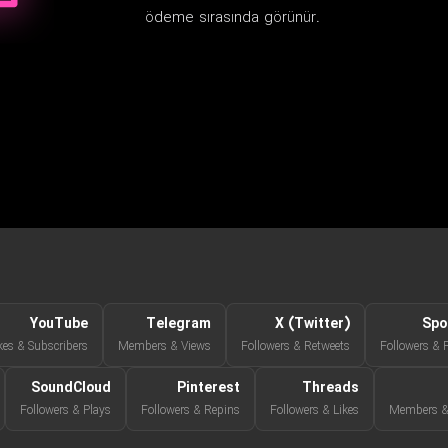
ödeme sırasında görünür.
YouTube
Telegram
X (Twitter)
Spo
kes & Subscribers
Members & Views
Followers & Retweets
Followers & 
SoundCloud
Pinterest
Threads
Followers & Plays
Followers & Repins
Followers & Likes
Members & 