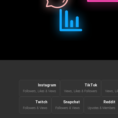
Instagram
TikTok
Followers, Likes & Views
Views, Likes & Followers
Views, Li
Twitch
Snapchat
Reddit
Followers & Views
Followers & Views
Upvotes & Members