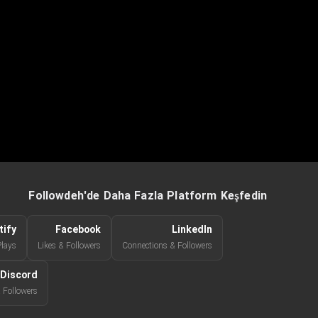
Followdeh'de Daha Fazla Platform Keşfedin
tify
Facebook
LinkedIn
Plays
Likes & Followers
Connections & Followers
Discord
Followers