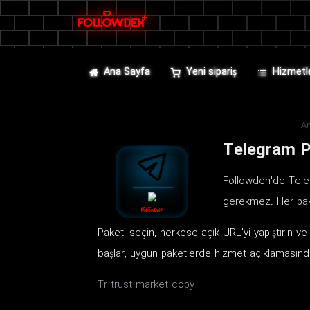
Ana Sayfa
Yeni sipariş
Hizmetl
A
Telegram P
Followdeh'de Teleg
gerekmez. Her pak
Paketi seçin, herkese açık URL'yi yapıştırın 
başlar; uygun paketlerde hizmet açıklamasında
Tr trust market copy