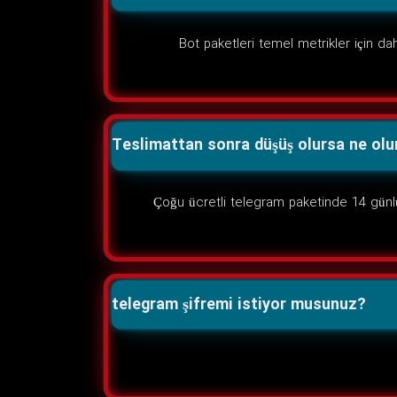
Bot paketleri temel metrikler için d
Teslimattan sonra düşüş olursa ne olu
Çoğu ücretli telegram paketinde 14 günlü
telegram şifremi istiyor musunuz?