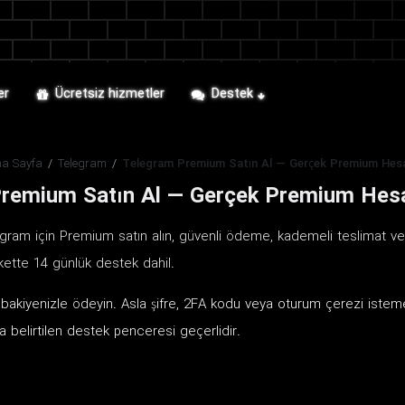
er
Ücretsiz hizmetler
Destek
na Sayfa
/
Telegram
/
Telegram Premium Satın Al — Gerçek Premium Hes
remium Satın Al — Gerçek Premium Hes
ram için Premium satın alın, güvenli ödeme, kademeli teslimat ve s
ette 14 günlük destek dahil.
ve bakiyenizle ödeyin. Asla şifre, 2FA kodu veya oturum çerezi is
 belirtilen destek penceresi geçerlidir.