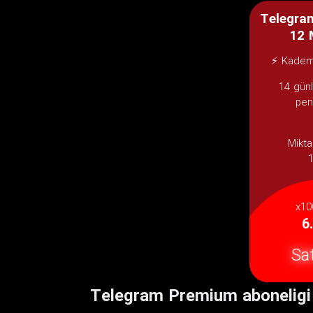
Telegra
12 
⚡ Kademe
14 gün
pen
Mikta
x10
6
Sat
Telegram Premium aboneligi n