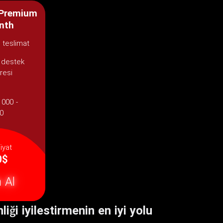
 Premium
nth
 teslimat
 destek
resi
1000 -
0
iyat
0$
n Al
i iyilestirmenin en iyi yolu