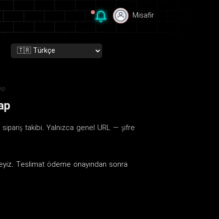
Misafir
Misafir
ap
ap
ipariş takibi. Yalnızca genel URL — şifre
temeyiz. Teslimat ödeme onayından sonra