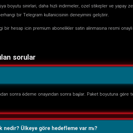
boyutu sinirlari, daha hizli indirmeler, ozel stikерler ve yapay zeka
rhangi bir Telegram kullanicisinin deneyimini geliştirir.
ir hesap icin premium abonelikler satin alinmasına resmi onaylı yo
lan sorular
dan sonra ödeme onayından sonra başlar. Paket boyutuna göre 
rk nedir? Ülkeye göre hedefleme var mı?