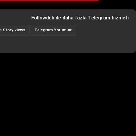
Followdeh'de daha fazla Telegram hizmeti
 Story views
Telegram Yorumlar