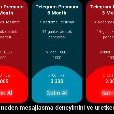
m Premium
Telegram Premium
Telegram
Month
6 Month
3 Mo
li teslimat
⚡ Kademeli teslimat
⚡ Kademeli
lük destek
14 günlük destek
14 günlük
ceresi
penceresi
pence
r:
1000 -
Miktar:
1000 -
Miktar:
1000
1000
100
0 Fiyat
x100 Fiyat
x100 F
.00$
3.33$
2.0
ın Al
Satın Al
Satı
eden mesajlasma deneyimini ve uretkenliğ