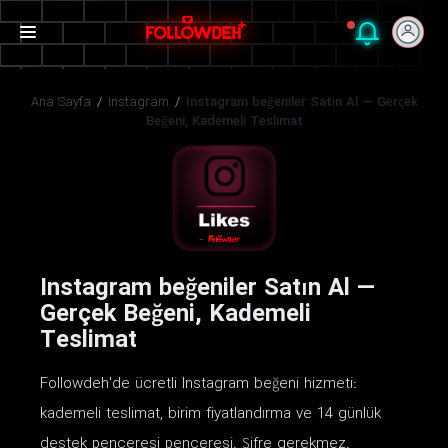
Ana Sayfa
/
Instagram
/
Instagram beğeniler Satın Al — Gerçek
Beğeni, Kademeli Teslimat
Instagram beğeniler Satın Al —
Gerçek Beğeni, Kademeli
Teslimat
Followdeh'de ücretli Instagram beğeni hizmeti:
kademeli teslimat, birim fiyatlandırma ve 14 günlük
destek penceresi penceresi. Şifre gerekmez.