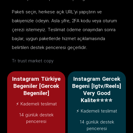
Paketi seçin, herkese açık URL'yi yapıştırın ve
bakiyenizle ödeyin. Asla şifre, 2FA kodu veya oturum
çerezi istemeyiz. Teslimat ödeme onayından sonra
başlar; uygun paketlerde hizmet açıklamasında
belirtilen destek penceresi geçerlidir.
Tr trust market copy
Instagram Türkiye
Instagram Gercek
Begeniler [Gercek
Begeni [Igtv/Reels]
Begeniler]
Very Good
Kalite⭐⭐⭐⭐
⚡ Kademeli teslimat
⚡ Kademeli teslimat
14 günlük destek
penceresi
14 günlük destek
penceresi