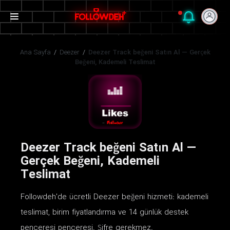
Ana Sayfa
/
Deezer
/
Deezer Track beğeni Satın Al — Gerçek
Beğeni, Kademeli Teslimat
Deezer Track beğeni Satın Al —
Gerçek Beğeni, Kademeli
Teslimat
Followdeh'de ücretli Deezer beğeni hizmeti: kademeli
teslimat, birim fiyatlandırma ve 14 günlük destek
penceresi penceresi. Şifre gerekmez.