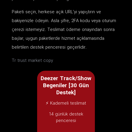
Paketi seçin, herkese açık URL'yi yapıştırın ve
bakiyenizle ödeyin. Asla şifre, 2FA kodu veya oturum
çerezi istemeyiz. Teslimat ödeme onayından sonra
başlar; uygun paketlerde hizmet açıklamasında
belirtilen destek penceresi geçerlidir.
Tr trust market copy
Deezer Track/Show
Begeniler [30 Gün
Destek]
⚡ Kademeli teslimat
14 günlük destek
penceresi