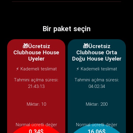
Bir paket seçin
🎁Ücretsiz
🎁Ücretsiz
Clubhouse House
Clubhouse Orta
Uyeler
Doğu House Uyeler
⚡ Kademeli teslimat
⚡ Kademeli teslimat
Tahmini açılma süresi:
Tahmini açılma süresi:
21:43:13
04:02:34
Miktar:
10
Miktar:
200
Normal ücretli değer
Normal ücretli değer
0.34$
16.06$