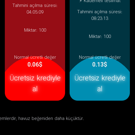
⚡ Kademeli teslimat
Tahmini açılma süresi:
Tahmini açılma süresi:
04:05:09
08:23:13
Miktar:
100
Miktar:
100
Normal ücretli değer
Normal ücretli değer
0.06$
0.13$
Ücretsiz krediyle
Ücretsiz krediyle
al
al
ylemlerdir; havuz beğeniden daha küçüktür.