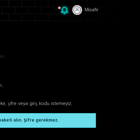
Misafir
Misafir
det
n.
ir; şifre veya giriş kodu istemeyiz.
paketi alın. Şifre gerekmez.