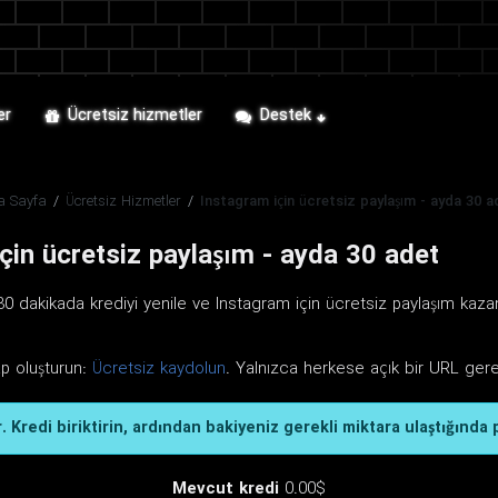
er
Ücretsiz hizmetler
Destek
a Sayfa
/
Ücretsiz Hizmetler
/
Instagram için ücretsiz paylaşım - ayda 30 a
çin ücretsiz paylaşım - ayda 30 adet
0 dakikada krediyi yenile ve Instagram için ücretsiz paylaşım kaza
ap oluşturun:
Ücretsiz kaydolun
. Yalnızca herkese açık bir URL gerek
. Kredi biriktirin, ardından bakiyeniz gerekli miktara ulaştığında 
Mevcut kredi
0.00$