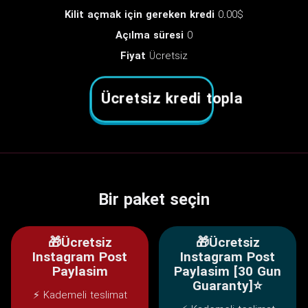
Kilit açmak için gereken kredi
0.00$
Açılma süresi
0
Fiyat
Ücretsiz
Ücretsiz kredi topla
Bir paket seçin
🎁Ücretsiz
🎁Ücretsiz
Instagram Post
Instagram Post
Paylasim
Paylasim [30 Gun
Guaranty]⭐
⚡ Kademeli teslimat