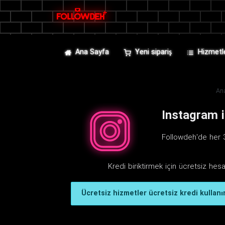
Ana Sayfa
Yeni sipariş
Hizmetl
An
Instagram i
Followdeh'de her 3
Kredi biriktirmek için ücretsiz hes
Ücretsiz hizmetler ücretsiz kredi kullanır