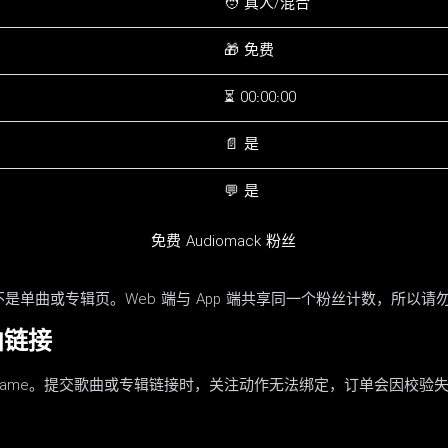
🧑 真人/混合
🎁 免费
⏳ 00:00:00
📄 是
💬 是
免费 Audiomack 粉丝
，而不是单曲或专辑页。Web 端与 App 端共享同一个粉丝计数，所以
曲链接
-artist-name。提交歌曲或专辑链接时，关注动作无法绑定，订单会因校