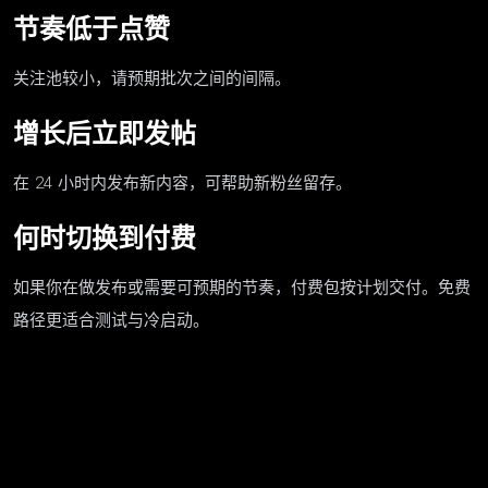
节奏低于点赞
关注池较小，请预期批次之间的间隔。
增长后立即发帖
在 24 小时内发布新内容，可帮助新粉丝留存。
何时切换到付费
如果你在做发布或需要可预期的节奏，付费包按计划交付。免费
路径更适合测试与冷启动。