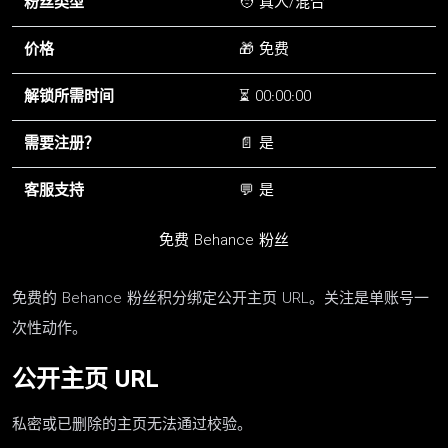
粉丝类型
🧑 真人/混合
价格
🎁 免费
解锁所需时间
⏳ 00:00:00
需要注册？
📄 是
客服支持
💬 是
免费 Behance 粉丝
免费的 Behance 粉丝积分绑定公开主页 URL。关注是单账号一
次性动作。
公开主页 URL
私密或已删除的主页无法通过校验。