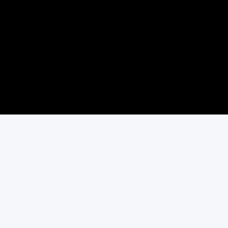
语言
快捷入口
更多链接
SMM面板
条款与条件
下载器
API 文档