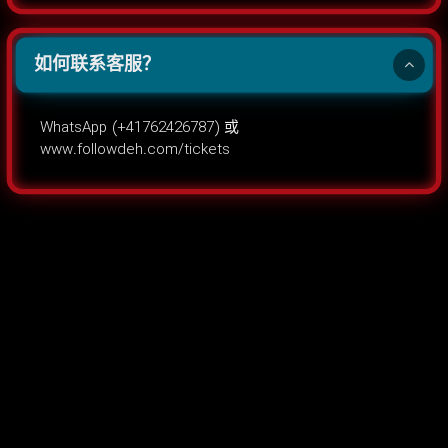
如何联系客服？
WhatsApp (+41762426787) 或
www.followdeh.com/tickets