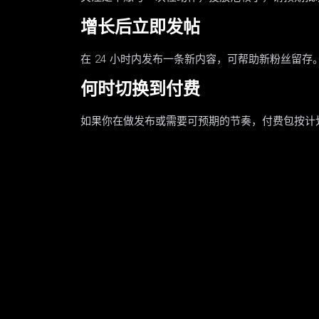
增长后立即发帖
在 24 小时内发布一条新内容，可帮助新粉丝留存
何时切换到付费
如果你在做发布或需要可预期的节奏，付费包按计