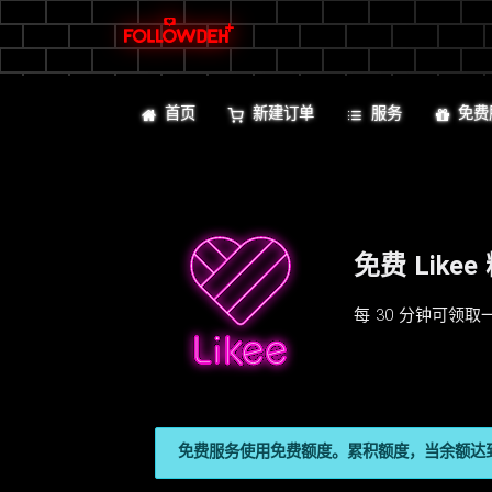
首页
新建订单
服务
免费
免费 Likee
每 30 分钟可领
免费服务使用免费额度。累积额度，当余额达