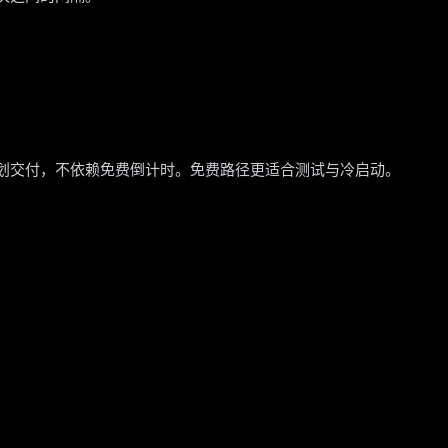
。
划交付，不依赖免费倒计时。免费路径更适合测试与冷启动。