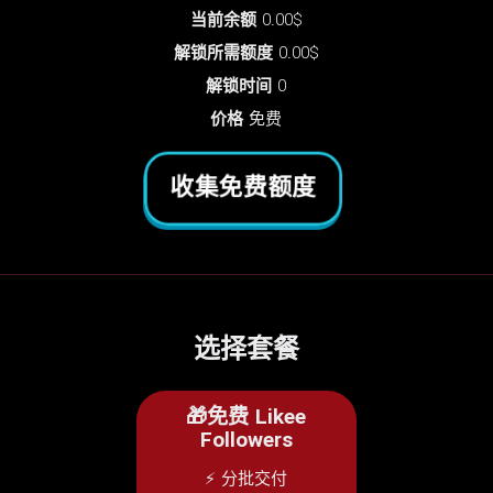
当前余额
0.00$
解锁所需额度
0.00$
解锁时间
0
价格
免费
收集免费额度
选择套餐
🎁免费 Likee
Followers
⚡ 分批交付