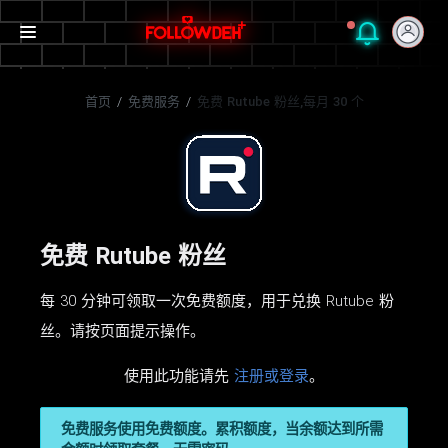
首页
/
免费服务
/
免费 Rutube 粉丝,每月 30 个
免费 Rutube 粉丝
每 30 分钟可领取一次免费额度，用于兑换 Rutube 粉
丝。请按页面提示操作。
使用此功能请先
注册或登录
。
免费服务使用免费额度。累积额度，当余额达到所需