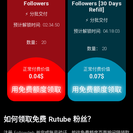
Followers
Followers [30 Days
Refill]
⚡ 分批交付
⚡ 分批交付
预计解锁时间: 02:34:50
预计解锁时间: 04:18:03
数量：
20
数量：
20
正常付费价值
正常付费价值
0.04$
0.07$
用免费额度领取
用免费额度领取
如何领取免费 Rutube 粉丝？
注册 Followdeh 并完成账号验证，前往免费额度页面按间隔领取