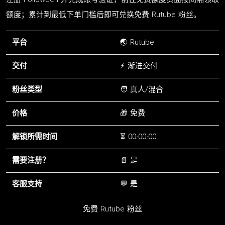
额度；累计到最低下单门槛后即可兑换免费 Rutube 粉丝。
平台
🌏 Rutube
交付
⚡ 渐进交付
粉丝类型
🧑 真人/混合
价格
🎁 免费
解锁所需时间
⏳ 00:00:00
需要注册？
📄 是
客服支持
💬 是
免费 Rutube 粉丝