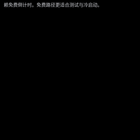
赖免费倒计时。免费路径更适合测试与冷启动。