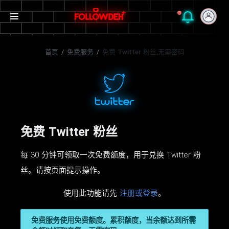
首页
/
免费服务
/
免费 Twitter 粉丝,无需密码
免费 Twitter 粉丝
每 30 分钟可领取一次免费额度，用于兑换 Twitter 粉
丝。请按页面提示操作。
使用此功能请先
注册或登录
。
免费服务使用免费额度。累积额度，当余额达到所需