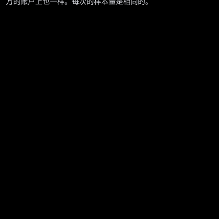
万的账户上也一样。每次的样本量是相同的。