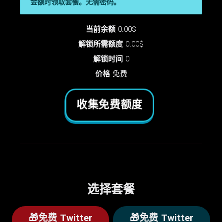
金额时领取套餐。无需密码。
当前余额
0.00$
解锁所需额度
0.00$
解锁时间
0
价格
免费
收集免费额度
选择套餐
🎁免费 Twitter
🎁免费 Twitter