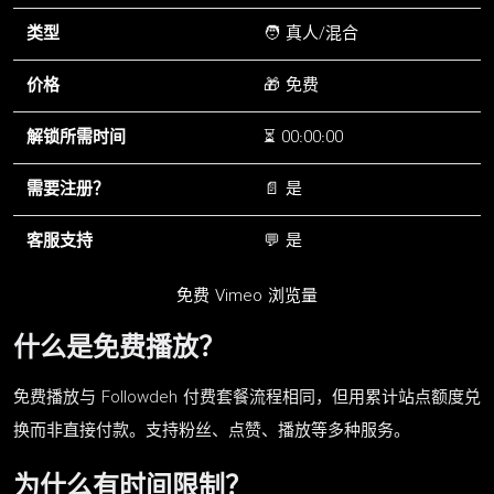
类型
🧑 真人/混合
价格
🎁 免费
解锁所需时间
⏳ 00:00:00
需要注册？
📄 是
客服支持
💬 是
免费 Vimeo 浏览量
什么是免费播放？
免费播放与 Followdeh 付费套餐流程相同，但用累计站点额度兑
换而非直接付款。支持粉丝、点赞、播放等多种服务。
为什么有时间限制？