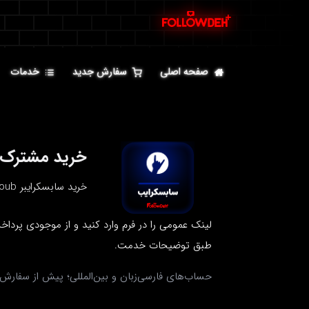
صفحه اصلی
سفارش جدید
خدمات
خرید مشترک Coub — رشد تدریجی ام
خرید سابسکرایبر Coub در Followdeh با پرداخت امن و ارسال قابل پیگیری. فقط لینک عمومی — بدون اطلاعات ورود.
طبق توضیحات خدمت.
حساب‌های فارسی‌زبان و بین‌المللی؛ پیش از سفارش،