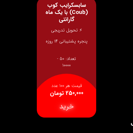
سابسکرایب کوب
(Coub) با یک ماه
گارانتی
⚡ تحویل تدریجی
پنجره پشتیبانی ۱۴ روزه
تعداد:
50 -
10000
قیمت هر 100 عدد
250,000 تومان
خرید