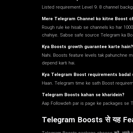
Listed requirement Level 9: 8 channel back
Mere Telegram Channel ko kitne Boost c
Rough rule ke hisab se channels ko har 1000 
chahiye. Sabse safe source Telegram ka Boo
Kya Boosts growth guarantee karte hain?
Nahi. Boosts feature levels tak pahunchne m
depend karti hai.
Kya Telegram Boost requirements badal 
Haan. Telegram time ke sath Boost requireme
Telegram Boosts kahan se kharidein?
Aap Followdeh par is page ke packages se T
Telegram Boosts से यह Fea