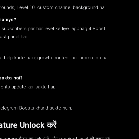
grounds, Level 10: custom channel background hai.
hahiye?
subscribers par har level ke liye lagbhag 4 Boost
st panel hai.
e help karte hain; growth content aur promotion par
sakta hai?
nts update kar sakta hai.
elegram Boosts kharid sakte hain.
ture Unlock करें