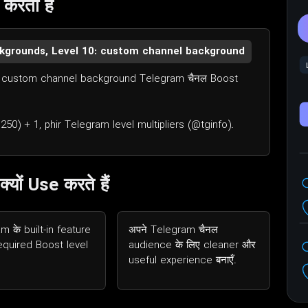
करता है
ackgrounds, Level 10: custom channel background
0: custom channel background Telegram चैनल Boost
250) + 1, phir Telegram level multipliers (@tginfo).
ों Use करते हैं
m के built-in feature
अपने Telegram चैनल
required Boost level
audience के लिए cleaner और
useful experience बनाएँ.