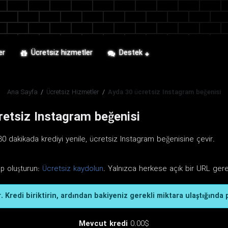
er
Ücretsiz hizmetler
Destek
Ana Sayfa
/
Ücretsiz Hizmetler
/
Ayda 30 ücretsiz Instagram beğenisi
etsiz Instagram beğenisi
0 dakikada krediyi yenile, ücretsiz Instagram beğenisine çevir.
ap oluşturun:
Ücretsiz kaydolun
. Yalnızca herkese açık bir URL gerek
. Kredi biriktirin, ardından bakiyeniz gerekli miktara ulaştığında 
Mevcut kredi
0.00$