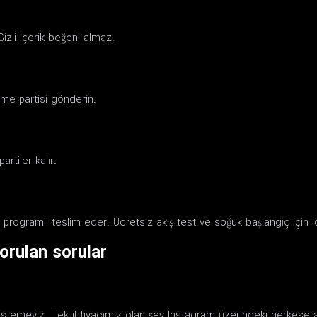
izli içerik beğeni almaz.
me partisi gönderin.
artiler kalır.
 programlı teslim eder. Ücretsiz akış test ve soğuk başlangıç için i
orulan sorular
la istemeyiz. Tek ihtiyacımız olan şey Instagram üzerindeki herkese a