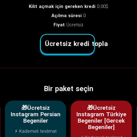
Kilit açmak için gereken kredi
0.00$
Açılma süresi
0
Fiyat
Ücretsiz
Ücretsiz kredi topla
Bir paket seçin
🎁Ücretsiz
🎁Ücretsiz
Instagram Persian
Instagram Türkiye
Begeniler
Begeniler [Gercek
Begeniler]
⚡ Kademeli teslimat