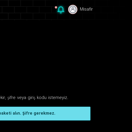
Misafir
Misafir
ir; şifre veya giriş kodu istemeyiz.
paketi alın. Şifre gerekmez.