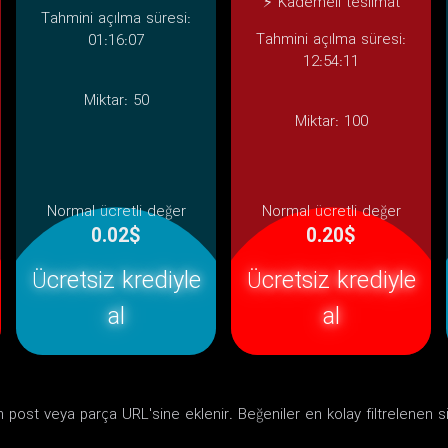
⚡ Kademeli teslimat
Tahmini açılma süresi:
Tahmini açılma süresi:
01:16:07
12:54:11
Miktar:
50
Miktar:
100
Normal ücretli değer
Normal ücretli değer
0.02$
0.20$
Ücretsiz krediyle
Ücretsiz krediyle
al
al
 post veya parça URL'sine eklenir. Beğeniler en kolay filtrelenen sin