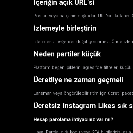
İçeriğin açık URL'si
Postun veya parçanın doğrudan URL'sini kullanın. G
İzlemeyle birleştirin
Izlenmesiz beğeniler doğal görünmez. Önce izlen
Neden partiler küçük
Platform beğeni piklerini agresifce filtreler; küçük p
Ücretliye ne zaman geçmeli
Lansman veya öngörülebilir ritim için ücretli paket
Ücretsiz Instagram Likes sık s
Hesap parolama ihtiyacınız var mı?
Hayır. Parola, giriş kodu veya 2FA bilgilerinizi as