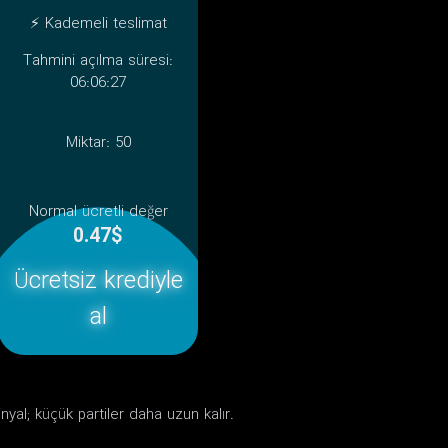
⚡ Kademeli teslimat
Tahmini açılma süresi:
06:06:27
Miktar:
50
Normal ücretli değer
0.47$
Ücretsiz krediyle
al
yal; küçük partiler daha uzun kalır.