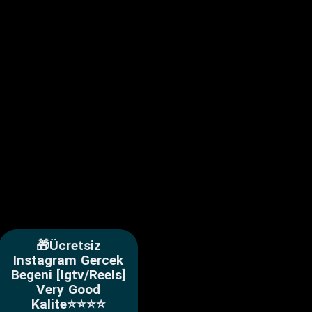
🎁Ücretsiz
Instagram Gercek
Begeni [Igtv/Reels]
Very Good
Kalite⭐⭐⭐⭐