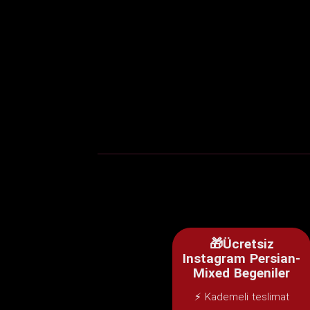
🎁Ücretsiz
Instagram Persian-
Mixed Begeniler
⚡ Kademeli teslimat